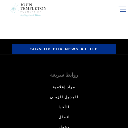
Skip
to
main
content
SIGN UP FOR NEWS AT JTF
روابط سريعة
مواد إعلامية
الجدول الزمني
الأخبا
اتصال
دخول