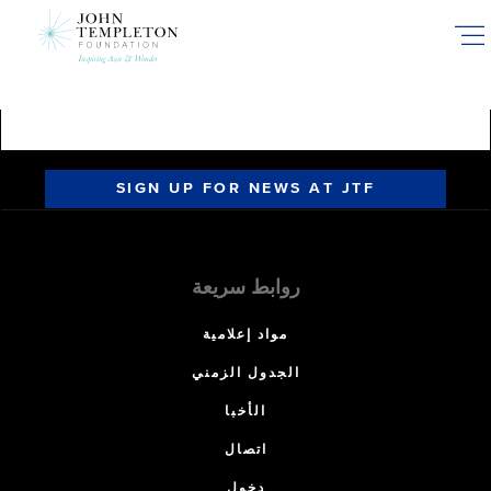
Skip
to
main
content
SIGN UP FOR NEWS AT JTF
روابط سريعة
مواد إعلامية
الجدول الزمني
الأخبا
اتصال
دخول