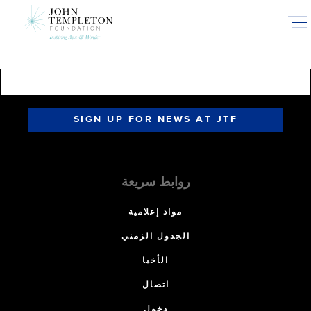
Skip
to
main
content
SIGN UP FOR NEWS AT JTF
روابط سريعة
مواد إعلامية
الجدول الزمني
الأخبا
اتصال
دخول