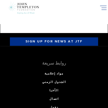
Skip
to
main
content
SIGN UP FOR NEWS AT JTF
روابط سريعة
مواد إعلامية
الجدول الزمني
الأخبا
اتصال
دخول