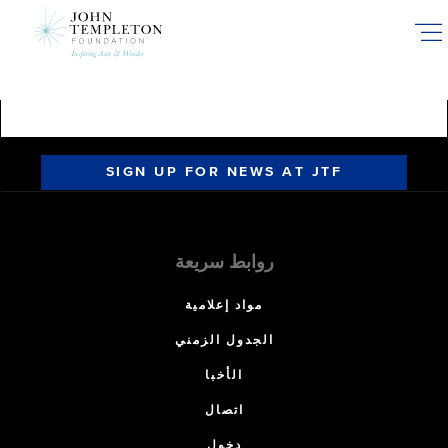
Skip
to
main
content
SIGN UP FOR NEWS AT JTF
روابط سريعة
مواد إعلامية
الجدول الزمني
الأخبا
اتصال
دخول