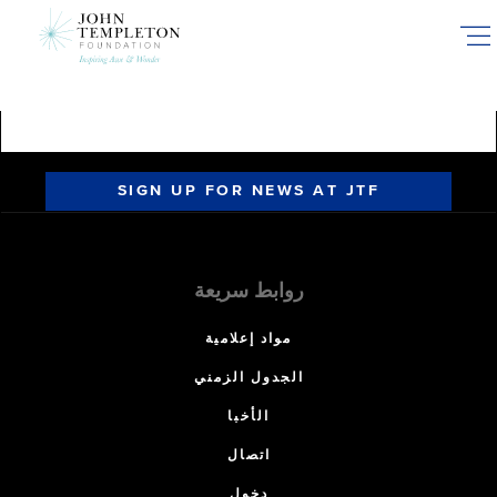
Skip
to
main
content
SIGN UP FOR NEWS AT JTF
روابط سريعة
مواد إعلامية
الجدول الزمني
الأخبا
اتصال
دخول