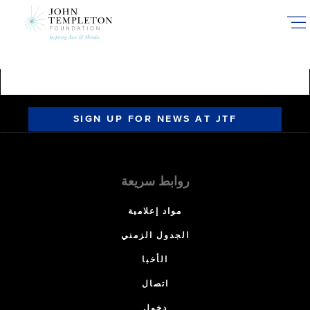
Skip
to
main
content
SIGN UP FOR NEWS AT JTF
روابط سريعة
مواد إعلامية
الجدول الزمني
الأخبا
اتصال
دخول