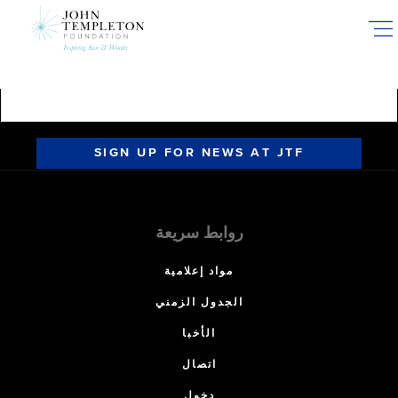
Skip
to
main
content
SIGN UP FOR NEWS AT JTF
روابط سريعة
مواد إعلامية
الجدول الزمني
الأخبا
اتصال
دخول