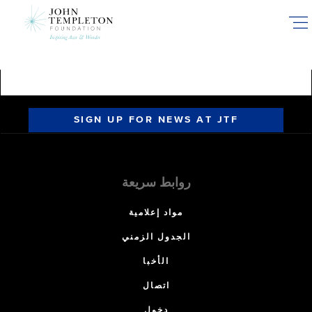
Skip
to
main
content
SIGN UP FOR NEWS AT JTF
روابط سريعة
مواد إعلامية
الجدول الزمني
الأخبا
اتصال
دخول