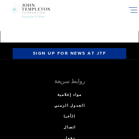
Skip
to
main
content
SIGN UP FOR NEWS AT JTF
روابط سريعة
مواد إعلامية
الجدول الزمني
الأخبا
اتصال
دخول