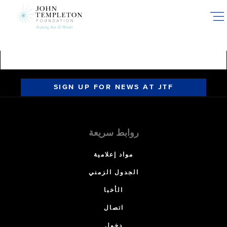
Skip
to
main
content
SIGN UP FOR NEWS AT JTF
روابط سريعة
مواد إعلامية
الجدول الزمني
الأخبا
اتصال
دخول