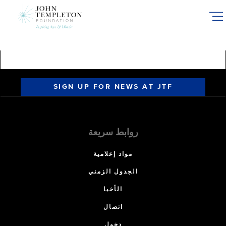
Skip
to
main
content
SIGN UP FOR NEWS AT JTF
روابط سريعة
مواد إعلامية
الجدول الزمني
الأخبا
اتصال
دخول