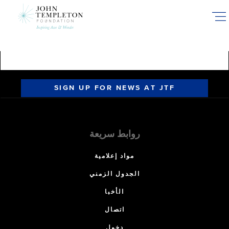
Skip
to
main
content
SIGN UP FOR NEWS AT JTF
روابط سريعة
مواد إعلامية
الجدول الزمني
الأخبا
اتصال
دخول