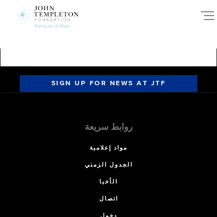
Skip
to
main
content
SIGN UP FOR NEWS AT JTF
روابط سريعة
مواد إعلامية
الجدول الزمني
الأخبا
اتصال
دخول