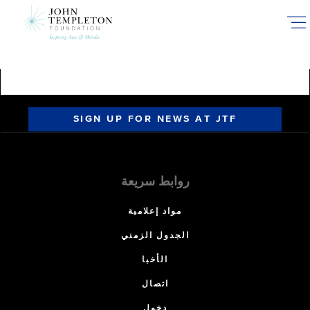
Skip
to
main
content
SIGN UP FOR NEWS AT JTF
روابط سريعة
مواد إعلامية
الجدول الزمني
الأخبا
اتصال
دخول