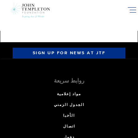
Skip
to
main
content
SIGN UP FOR NEWS AT JTF
روابط سريعة
مواد إعلامية
الجدول الزمني
الأخبا
اتصال
دخول