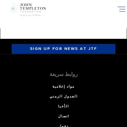
Skip
to
main
content
SIGN UP FOR NEWS AT JTF
روابط سريعة
مواد إعلامية
الجدول الزمني
الأخبا
اتصال
دخول