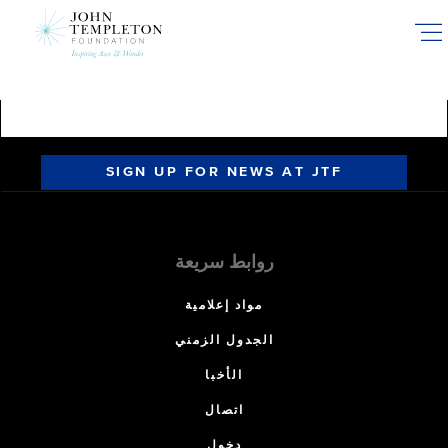
Skip
to
main
content
SIGN UP FOR NEWS AT JTF
روابط سريعة
مواد إعلامية
الجدول الزمني
الأخبا
اتصال
دخول