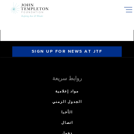
Skip
to
main
content
SIGN UP FOR NEWS AT JTF
روابط سريعة
مواد إعلامية
الجدول الزمني
الأخبا
اتصال
دخول