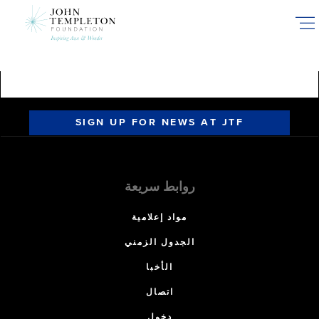
Skip
to
main
content
SIGN UP FOR NEWS AT JTF
روابط سريعة
مواد إعلامية
الجدول الزمني
الأخبا
اتصال
دخول