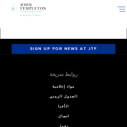
Skip
to
main
content
SIGN UP FOR NEWS AT JTF
روابط سريعة
مواد إعلامية
الجدول الزمني
الأخبا
اتصال
دخول