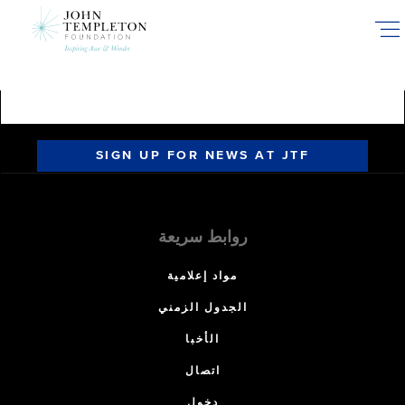
Skip
to
main
content
SIGN UP FOR NEWS AT JTF
روابط سريعة
مواد إعلامية
الجدول الزمني
الأخبا
اتصال
دخول