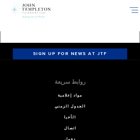
Skip
to
main
content
SIGN UP FOR NEWS AT JTF
روابط سريعة
مواد إعلامية
الجدول الزمني
الأخبا
اتصال
دخول