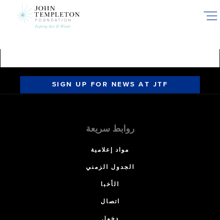
Skip
to
main
content
SIGN UP FOR NEWS AT JTF
روابط سريعة
مواد إعلامية
الجدول الزمني
الأخبا
اتصال
دخول