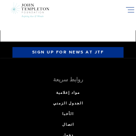
Skip
to
main
content
SIGN UP FOR NEWS AT JTF
روابط سريعة
مواد إعلامية
الجدول الزمني
الأخبا
اتصال
دخول