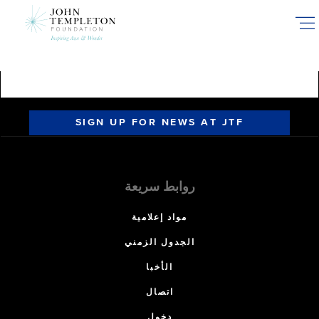
Skip
to
main
content
SIGN UP FOR NEWS AT JTF
روابط سريعة
مواد إعلامية
الجدول الزمني
الأخبا
اتصال
دخول