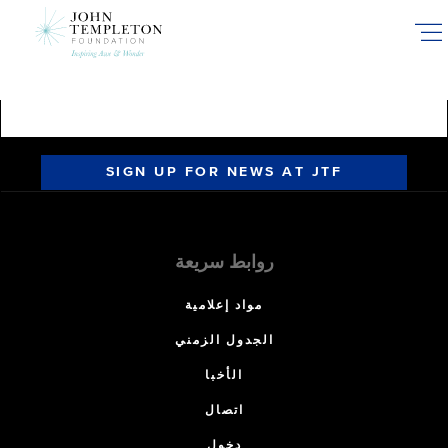
Skip
to
main
content
SIGN UP FOR NEWS AT JTF
روابط سريعة
مواد إعلامية
الجدول الزمني
الأخبا
اتصال
دخول