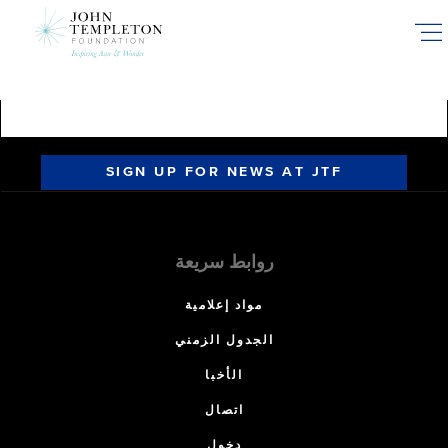
Skip
to
main
content
SIGN UP FOR NEWS AT JTF
روابط سريعة
مواد إعلامية
الجدول الزمني
الأخبا
اتصال
دخول