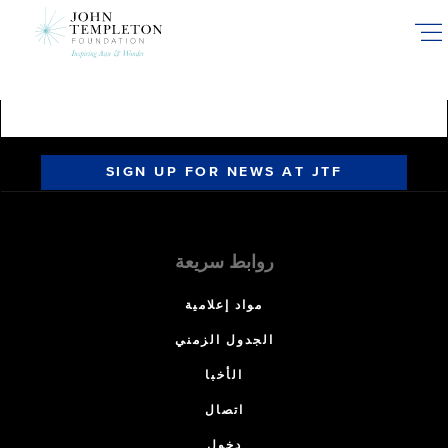
Skip
to
main
content
SIGN UP FOR NEWS AT JTF
روابط سريعة
مواد إعلامية
الجدول الزمني
الأخبا
اتصال
دخول