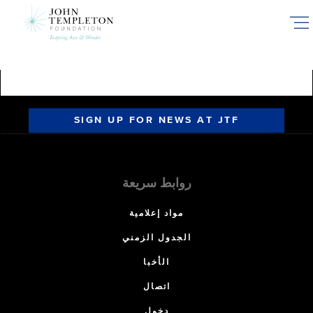
Skip
to
main
content
SIGN UP FOR NEWS AT JTF
روابط سريعة
مواد إعلامية
الجدول الزمني
الأخبا
اتصال
دخول