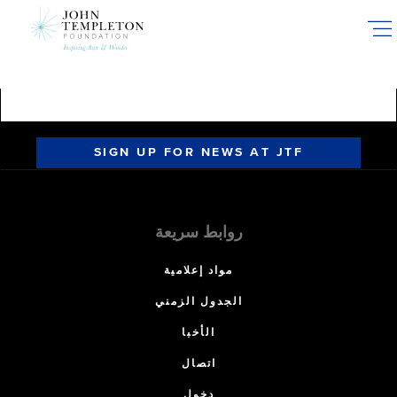
Skip
to
main
content
SIGN UP FOR NEWS AT JTF
روابط سريعة
مواد إعلامية
الجدول الزمني
الأخبا
اتصال
دخول