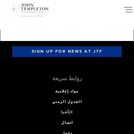
Skip
to
main
content
SIGN UP FOR NEWS AT JTF
روابط سريعة
مواد إعلامية
الجدول الزمني
الأخبا
اتصال
دخول