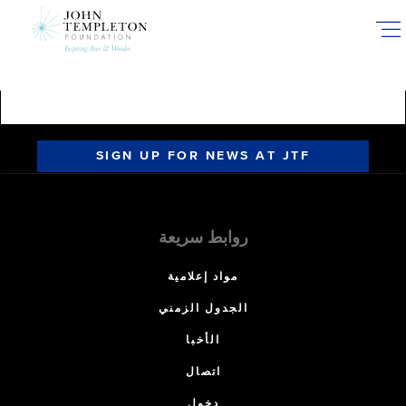
Skip
to
main
content
SIGN UP FOR NEWS AT JTF
روابط سريعة
مواد إعلامية
الجدول الزمني
الأخبا
اتصال
دخول