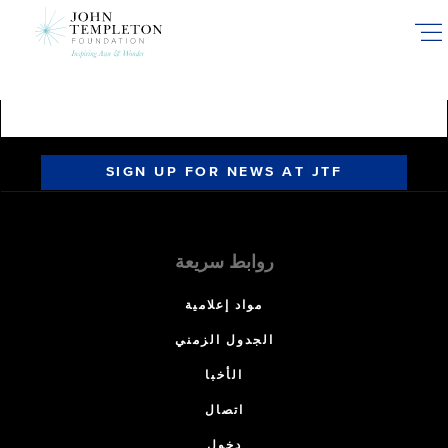
Skip
to
main
content
SIGN UP FOR NEWS AT JTF
روابط سريعة
مواد إعلامية
الجدول الزمني
الأخبا
اتصال
دخول