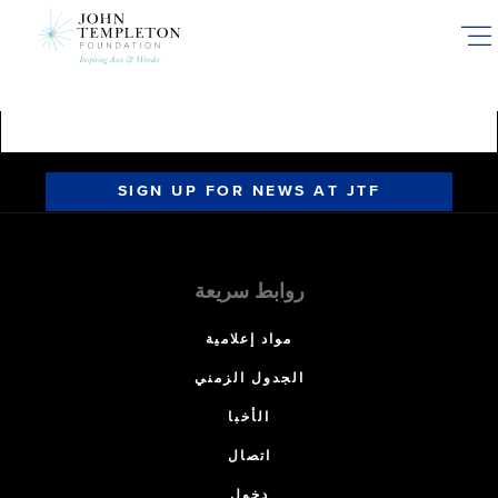
Skip
to
main
content
SIGN UP FOR NEWS AT JTF
روابط سريعة
مواد إعلامية
الجدول الزمني
الأخبا
اتصال
دخول