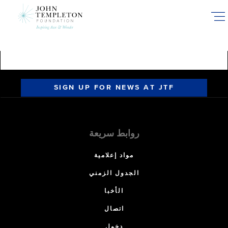
Skip
to
main
content
SIGN UP FOR NEWS AT JTF
روابط سريعة
مواد إعلامية
الجدول الزمني
الأخبا
اتصال
دخول