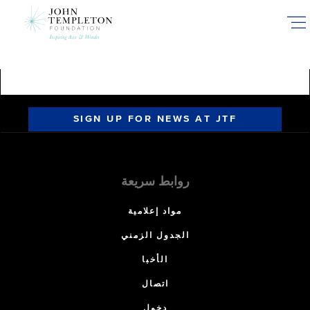
Skip
to
main
content
SIGN UP FOR NEWS AT JTF
روابط سريعة
مواد إعلامية
الجدول الزمني
الأخبا
اتصال
دخول