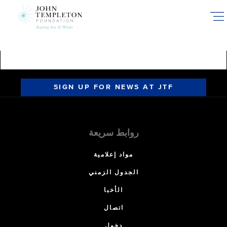
Skip
to
main
content
SIGN UP FOR NEWS AT JTF
روابط سريعة
مواد إعلامية
الجدول الزمني
الأخبا
اتصال
دخول