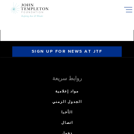
Skip
to
main
content
SIGN UP FOR NEWS AT JTF
روابط سريعة
مواد إعلامية
الجدول الزمني
الأخبا
اتصال
دخول