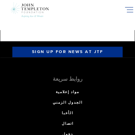
Skip
to
main
content
SIGN UP FOR NEWS AT JTF
روابط سريعة
مواد إعلامية
الجدول الزمني
الأخبا
اتصال
دخول