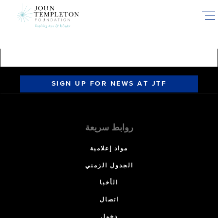
Skip
to
main
content
SIGN UP FOR NEWS AT JTF
روابط سريعة
مواد إعلامية
الجدول الزمني
الأخبا
اتصال
دخول