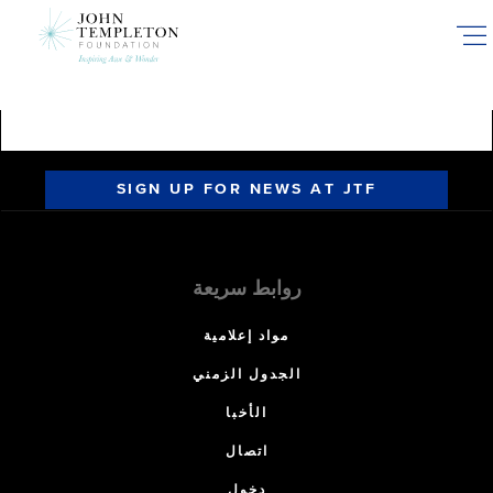
Skip
to
main
content
SIGN UP FOR NEWS AT JTF
روابط سريعة
مواد إعلامية
الجدول الزمني
الأخبا
اتصال
دخول