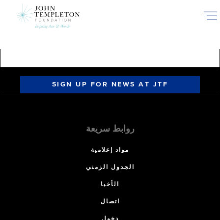
Skip
to
main
content
SIGN UP FOR NEWS AT JTF
روابط سريعة
مواد إعلامية
الجدول الزمني
الأخبا
اتصال
دخول