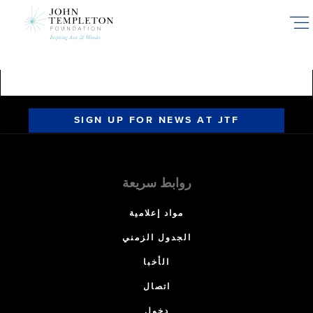
Skip
to
main
content
SIGN UP FOR NEWS AT JTF
روابط سريعة
مواد إعلامية
الجدول الزمني
الأخبا
اتصال
دخول