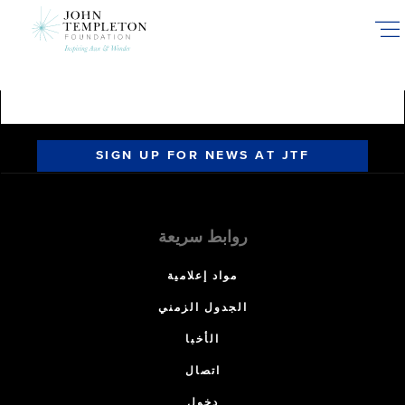
Skip
to
main
content
SIGN UP FOR NEWS AT JTF
روابط سريعة
مواد إعلامية
الجدول الزمني
الأخبا
اتصال
دخول