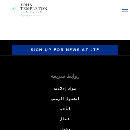
Skip
to
main
content
SIGN UP FOR NEWS AT JTF
روابط سريعة
مواد إعلامية
الجدول الزمني
الأخبا
اتصال
دخول