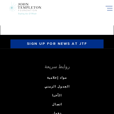
Skip
to
main
content
SIGN UP FOR NEWS AT JTF
روابط سريعة
مواد إعلامية
الجدول الزمني
الأخبا
اتصال
دخول