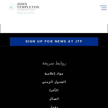
Skip
to
main
content
SIGN UP FOR NEWS AT JTF
روابط سريعة
مواد إعلامية
الجدول الزمني
الأخبا
اتصال
دخول