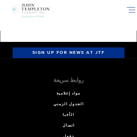
Skip
to
main
content
SIGN UP FOR NEWS AT JTF
روابط سريعة
مواد إعلامية
الجدول الزمني
الأخبا
اتصال
دخول