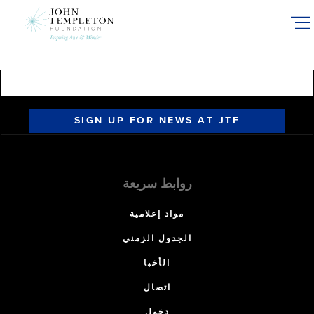
Skip
to
main
content
SIGN UP FOR NEWS AT JTF
روابط سريعة
مواد إعلامية
الجدول الزمني
الأخبا
اتصال
دخول